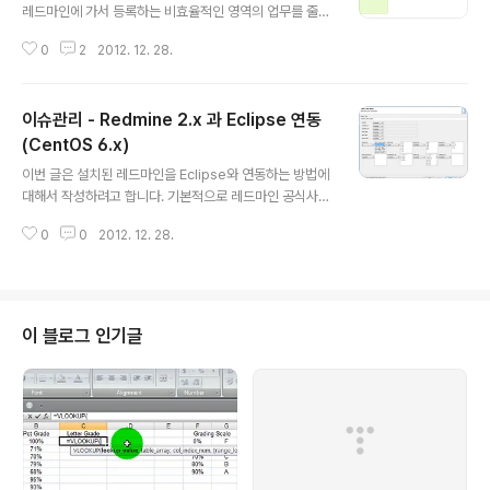
레드마인에 가서 등록하는 비효율적인 영역의 업무를 줄이
기 위해서는 이메일을 통한 이슈등록이 필요합니다. 이번
0
2
2012. 12. 28.
에는 레드마인의 이슈를 이메일로 등록하는 방법을 진행해
볼까 합니다. 운영 환경OS : CentOS 6.x Version : Re
dmine 2.2.0 이 글은 레드마인이 설치된 상태에서 시작
이슈관리 - Redmine 2.x 과 Eclipse 연동
하기 때문에, 레드마인이 설치되지 않은 경우는 이전글을
참고해서 설치하시기 바랍니다. http://yes.imhappyo.c
(CentOS 6.x)
글 내용
om/403 레드마인 2.x 버전에서는 설정에 필요한 기본적
이번 글은 설치된 레드마인을 Eclipse와 연동하는 방법에
인 내용이 모두 포함되어 있으므로 실제 우리가 설정해야
대해서 작성하려고 합니다. 기본적으로 레드마인 공식사이
하는 것은 자동으로 pop3 또는 imap 이메일 서버에 접근
트에서 제공하는 아래의 링크에서 읽으면 되지만, 오픈소
해서 이슈를 가져오게 만드는 과정뿐입니다. 저는 redmin
0
0
2012. 12. 28.
스 프로젝트들은 환경이 각각 다르기 때문에 한번에 쉽게
e@..
되는 법이 없죠 :-) http://www.redmine.org/project
s/redmine/wiki/HowTo_Mylyn 설치 환경OS : Cent
OS 6.x Version : Redmine 2.2.0 Eclipse : STS 이
글은 레드마인이 설치된 상태에서 시작하기 때문에 레드마
이 블로그 인기글
인이 설치되지 않은 경우는 이전글을 참고하세요 - http://
yes.imhappyo.com/403 저는 CentOS 6.x 를 사용
중이고 Redmine 2.2.0 버전을 설치한 상태입니다. 레드
마인 ..