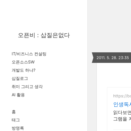
오픈비 : 삽질은없다
IT/비즈니스 컨설팅
2011. 5. 28. 23:35
오픈소스SW
개발도 하냐?
삽질로그
취미 그리고 생각
AI 활용
https://b
인생독
홈
읽다보면
그램을 
태그
방명록