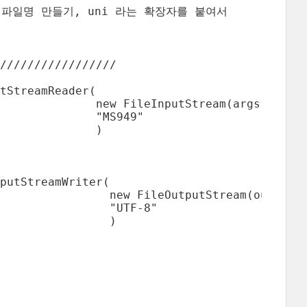
/ 출력 파일명 만들기, uni 라는 확장자를 붙여서

/////////////////

tStreamReader(

              new FileInputStream(args[0]),

              "MS949"

              )

putStreamWriter(

                new FileOutputStream(outFilen
                "UTF-8"

                )
