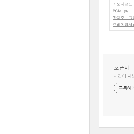
레오나르도 
BOM
(0)
장하준 - 그
모바일웹서
오픈비 
시간이 지날
구독하