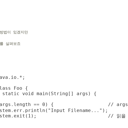
 방법이 있겠지만
차를 살펴보죠
ava.io.*;

lass Foo {

 static void main(String[] args) {

(args.length == 0) {                   // ar
stem.err.println("Input Filename...");

ystem.exit(1);                         /