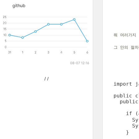
github
뭐 여러가지
그 안의 절
08-07 12:16
/
/
import j
public c
  public
    if 
      Sy
      S
    }
