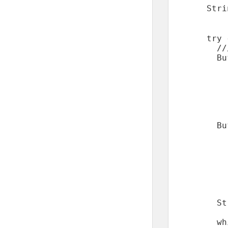
    Str
    try {
      //
      Bu
        
        
        
        
        
      Bu
        
        
        
        
        
      St
      wh