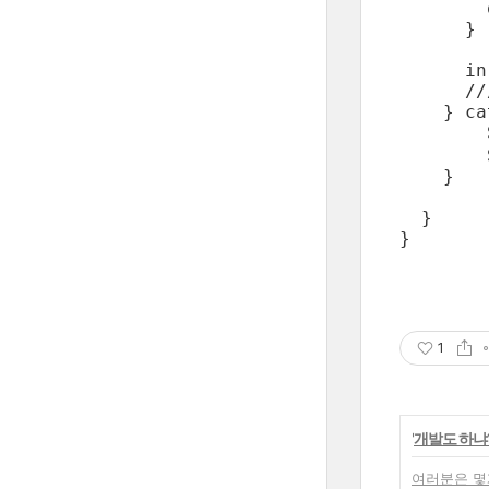
        
      }

      in
      //
    } ca
       
        
    }

  }

1
'
개발도 하냐
여러분은 몇