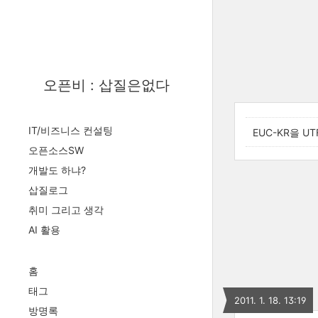
오픈비 : 삽질은없다
IT/비즈니스 컨설팅
EUC-KR을 U
오픈소스SW
개발도 하냐?
삽질로그
취미 그리고 생각
AI 활용
홈
태그
2011. 1. 18. 13:19
방명록