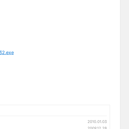
32.exe
2010.01.03
2009.12.28