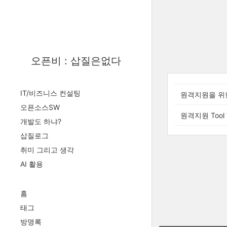
오픈비 : 삽질은없다
IT/비즈니스 컨설팅
원격지원을 위
오픈소스SW
원격지원 Tool 
개발도 하냐?
삽질로그
취미 그리고 생각
AI 활용
홈
태그
방명록