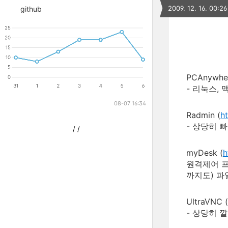
2009. 12. 16. 00:26
github
PCAnywher
- 리눅스, 
08-07 16:34
Radmin (
h
- 상당히 
/
/
myDesk (
h
원격제어 프
까지도) 파
UltraVNC (
- 상당히 