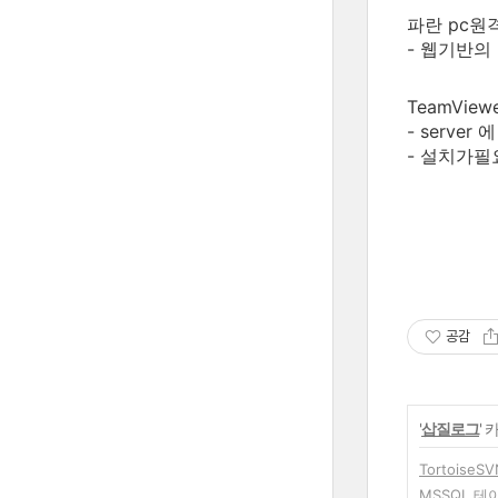
파란 pc원격
- 웹기반의
TeamViewe
- serv
- 설치가
공감
'
삽질로그
'
Tortoise
MSSQL 