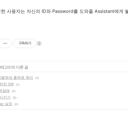
 사용자는 자신의 ID와 Password를 도와줄 Assistant에
구독하기
 카테고리의 다른 글
테이블명세 출력용 쿼리
(0)
위한 SW
(1)
글깨질때
(0)
용시키기
(0)
rac 설정
(0)