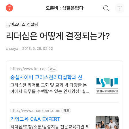
검색하기
오픈비 : 삽질은없다
티스토리
IT/비즈니스 컨설팅
리더십은 어떻게 결정되는가?
chaeya
2013. 5. 28. 02:02
https://www.kcu.ac
광고
숭실사이버 크리스천리더십학과 신편
입생 모집 중!
크리스천 리더로 교회 및 교회 밖 다양한 분
야에서 직무를 수행할수 있는 인재양성! 실력
으로 승부하자, 숭실력자! 한국최초 사이버대
학교! 100% 온라인강의!
http://www.cnaexpert.com
광고
기업교육 C&A EXPERT
리더십/코칭/소통/감성지능 전문교육기관 씨