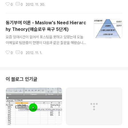
니다.좋은 팀이란 무엇보다도 상대에 대한 이해를 기반으
0
0
2012. 11. 30.
로 해야 하는데, 대화를 해보니 팀 리딩에 있어서 팀원들과
함께 팀의 미래에 대한 비젼을 공유하지 못하고 있는 것 같
아서 좋은 팀에 대한 제 생각을 한번 정리해 보려고 합니다.
동기부여 이론 - Maslow's Need Hierarc
지난 몇년간 애자일하게 일하는 SW기업이 되고자 이런저
런 고민을 많이 하고 있습니다.그 중 'Self-Organizing T
hy Theory(매슬로우 욕구 5단계)
글 내용
eam' 이라는 키워드는 매력적이었고 제가 원하던 모델이
요즘 잉여시간이 없어서 포스팅을 못하고 있었는데 오늘
었죠. 저는 전통적인 조직운영 방식에서 보이는 강력한 중
이메일로 팀원중의 한명이 다음과 같은 질문을 해왔습니
앙집중형 리더십이 조직을 이끌어가는 형태가 아니라통제
다. 처음에는 재미있고 열정이 가득했던 일이 시간이 지나
가 적고 구성원의 자유도가 높은 리더십으로 운영이 되는
0
0
2012. 11. 1.
면서 점점 단조로워지고 예전처럼 재미가 없어서 열정이
애자일한 조직운영을 하고 싶었습니..
줄어드는 문제에 대해서 어떤 해결책이 있을까요? 이와 비
슷한 문제를 저도 예전에 고민했던 기억이 나서 답변을 위
해서 좀 생각을 해보았는데 딱히 정답이 있는 것이 아니니
제가 생각해 왔던 이야기를 해주는 것이 좋을 것 같아서 글
이 블로그 인기글
로 정리를 해보았습니다. 어느 조직에서나 조금 경력이 쌓
이고 후임자들을 관리해야 하는 자리에 가게되면 팀원들
효율적 생산성 제고 방안에 대하여 생각하게 되죠. 저 역시
SW기업의 좋은 팀워크에 대한 고민이 항상 많습니다. 개
인의 욕구와 동기부여를 위한 이 부분의 설명을 위..