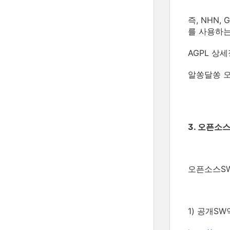
즉, NHN,
를 사용하는
AGPL 상세
알쏭달쏭 
3. 오픈소
오픈소스SW
1) 공개S