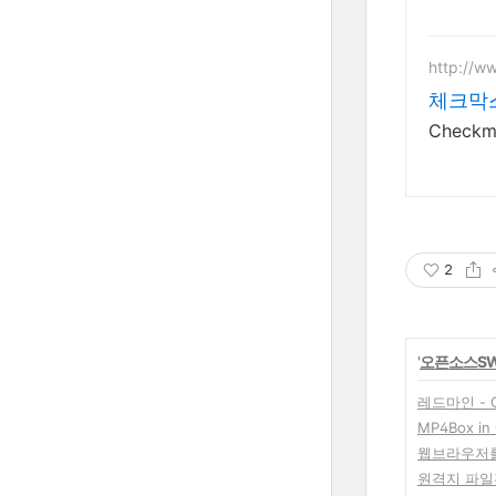
http://w
체크막스
Check
2
'
오픈소스S
레드마인 - Ce
MP4Box in 
웹브라우저를
원격지 파일