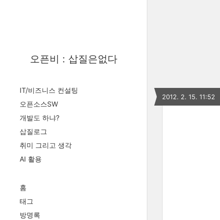
오픈비 : 삽질은없다
IT/비즈니스 컨설팅
2012. 2. 15. 11:52
오픈소스SW
개발도 하냐?
삽질로그
취미 그리고 생각
AI 활용
홈
태그
방명록