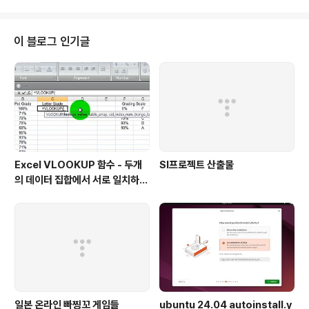
ess-tricks.html#menu0-el9 구글링 http://www.google.co.kr/searc
h?hl=ko&newwindow=1&q=fckeditor+file+browser+modsecurit
y+error&aq=f&aqi..
이 블로그 인기글
Excel VLOOKUP 함수 - 두개
SI프로젝트 산출물
의 데이터 집합에서 서로 일치하지
않는 값 찾아내기
일본 온라인 빠찡꼬 게임들
ubuntu 24.04 autoinstall.y