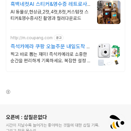
흑백네컷AI 스티커&영수증 레트로사
진기
AI 동물상,현상금,2컷,4컷,8컷,커스텀컷 스
티커&영수증사진 촬영과 컬러다운로드
http://m.coupang.com
광고
즉석카메라 쿠팡 오늘주문 내일도착 로
켓배송
찍고 바로 뽑는 재미! 즉석카메라로 소중한
순간을 편리하게 기록하세요. 복잡한 설정 없
이 쉽고 빠르게! 쿠팡 로켓배송으로 바로 만
나보세요.
(새창열림)
로그 정보
오픈비 : 삽질은없다
시간이 지날수록 늘어가는 좋아하는 것들에 대한 삽질 기록.
그리고 작은 목소리.