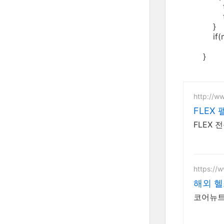
this.r
this.sta
}
if(menuIt
}
http://ww
FLEX
FLEX
https://
해외 
코어뉴트