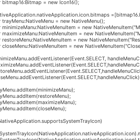
ap16:Bitmap = new Icon16();
plication.nativeApplication.icon.bitmaps =[bitma
Menu:NativeMenu = new NativeMenu();
mizeManu:NativeMenuItem = new NativeMenuItem("Min
mizeManu:NativeMenuItem = new NativeMenuItem("Ma
oreMenu:NativeMenuItem = new NativeMenuItem("Rest
eMenu:NativeMenuItem = new NativeMenuItem("Close"
Manu.addEventListener(Event.SELECT, handleMenuCli
Manu.addEventListener(Event.SELECT,handleMenuCli
enu.addEventListener(Event.SELECT,handleMenuClick
u.addEventListener(Event.SELECT,handleMenuClick)
u.addItem(minimizeManu);
u.addItem(restoreMenu);
u.addItem(maximizeManu);
u.addItem(closeMenu);
eApplication.supportsSystemTrayIcon)
yIcon(NativeApplication.nativeApplication.icon).m
yIcon(NativeApplication.nativeApplication.icon).t