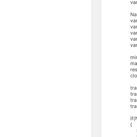
var bitm
NativeAp
var tray
var mini
var maxi
var rest
var clos
minimize
maximize
restoreM
closeMen
trayMen
trayMen
trayMen
trayMen
if(Nativ
{
SystemTra
SystemTra