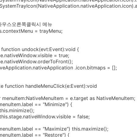
yIcon(NativeApplication.nativeApplication.icon).ad
k);
}
스오른쪽클릭시 메뉴
ontextMenu = trayMenu;
nction undock(evt:Event):void {
iveWindow.visible = true;
tiveWindow.orderToFront();
lication.nativeApplication .icon.bitmaps = [];
unction handleMenuClick(e:Event):void
Item:NativeMenuItem = e.target as NativeMenuItem;
tem.label == "Minimize") {
inimize();
ge.nativeWindow.visible = false;
em.label == "Maximize") this.maximize();
tem.label == "Restore") {