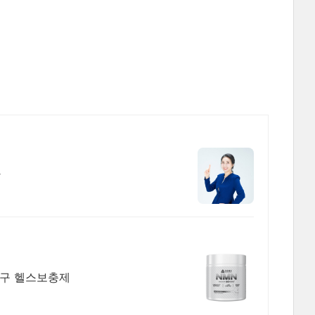
강
직구 헬스보충제