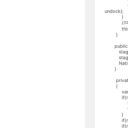
SystemTra
undoc
//마우
this.c
}
public fu
stage.nat
stage.na
NativeApp
}
private f
{
var menu
if(menuI
this.m
this.sta
}
if(menuIt
if(menuI