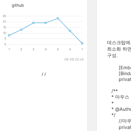
github
데스크탑에
최소화 하
구성.
08-08 02:45
[Embed(so
[Bindab
/
/
private v
/**
* 마우스
*
* @Autho
*/
//마우스오
private f