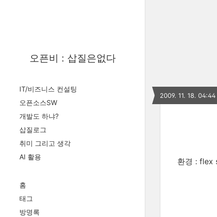
오픈비 : 삽질은없다
IT/비즈니스 컨설팅
2009. 11. 18. 04:44
오픈소스SW
개발도 하냐?
삽질로그
취미 그리고 생각
AI 활용
환경 : flex
홈
태그
방명록