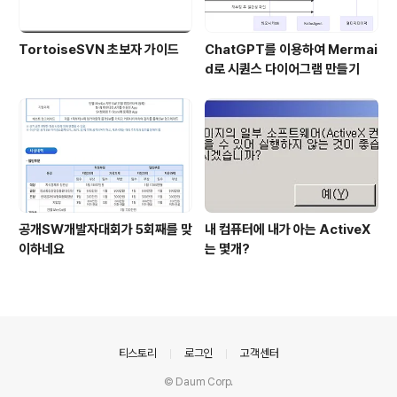
TortoiseSVN 초보자 가이드
ChatGPT를 이용하여 Mermai
d로 시퀀스 다이어그램 만들기
공개SW개발자대회가 5회째를 맞
내 컴퓨터에 내가 아는 ActiveX
이하네요
는 몇개?
의안내
티스토리
로그인
고객센터
© Daum Corp.