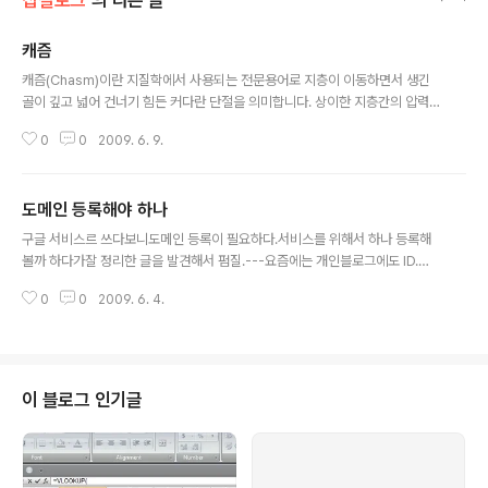
삽질로그
의 다른 글
캐즘
글 내용
캐즘(Chasm)이란 지질학에서 사용되는 전문용어로 지층이 이동하면서 생긴
골이 깊고 넓어 건너기 힘든 커다란 단절을 의미합니다. 상이한 지층간의 압력
차이로 인해 땅이 찢겨져 나가면서 깊고 넓은 틈이 생기게 되는데, 갈라진 양쪽
0
0
2009. 6. 9.
은 전혀 다른 지층구조를 형성하게 됩니다. 커다란 벽, 갈라진 틈 또는 대홍수라
는 의미로도 쓰입니다. 경영학에서 캐즘이란 최신기술의 혁신적인 상품이 초기
에는 크게 성공하였지만 주 시장(Mainstream market)에서는 전혀 기대에
도메인 등록해야 하나
미치지 못하는 상황을 의미합니다. 제프리 무어가 자신의 저서인 "캐즘 뛰어넘
글 내용
기(1991)"에서 캐즘이란 용어를 처음 인용하였는데, 마케팅적인 관점에서 기술
구글 서비스르 쓰다보니도메인 등록이 필요하다.서비스를 위해서 하나 등록해
과 시장과의 단절현상을 캐즘현상으로 설명하였습니다. 그는 기술이 만들어지
볼까 하다가잘 정리한 글을 발견해서 펌질.---요즘에는 개인블로그에도 ID.서
고 시장에까지 수용되는 ..
비스회사.com 식의 접속주소가 아닌자기 자신의 고유한 접속주소(도메인)을
0
0
2009. 6. 4.
가지고 있는 경우가 많습니다.자기 자신의 개성을 표현할 수 있는 도메인! 인터
넷 시장이 점점 더 커져가면서 도메인 등록기관은 무수히 많이 생겨났습니다.적
게는 몇천원 단위에서 부터 많게는 3만원 까지 호가하는 등록비용들을 받고 있
는데요.과연 그 차이는 어디에 있을까요? 현재 도메인을 가지고 계신분들은 만
료가 되기 전까지 계속 연장을 하셔야 할 것이고자신만의 도메인이 없으신 분들
이 블로그 인기글
은 이번 기회를 통하여 저렴하고 좋은 가격에 자신만의 도메인을 가져보는것은
어떨까요?본론으로 들어가 우리가 흔히..