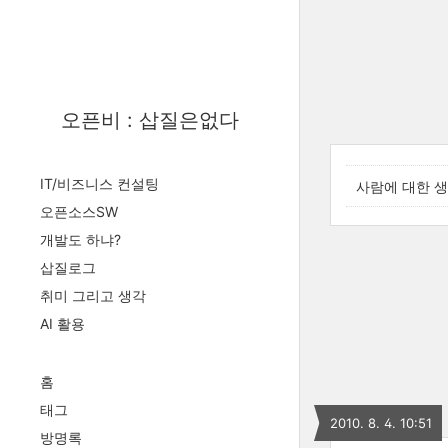
오픈비 : 삽질은없다
IT/비즈니스 컨설팅
사람에 대한 생
오픈소스SW
개발도 하냐?
삽질로그
취미 그리고 생각
AI 활용
홈
태그
2010. 8. 4. 10:51
방명록