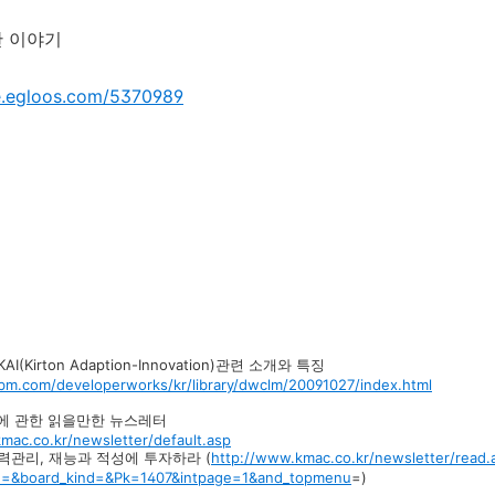
한 이야기
le.egloos.com/5370989
I(Kirton Adaption-Innovation)관련 소개와 특징
bm.com/developerworks/kr/library/dwclm/20091027/index.html
신에 관한 읽을만한 뉴스레터
mac.co.kr/newsletter/default.asp
력관리, 재능과 적성에 투자하라 (
http://www.kmac.co.kr/newsletter/read.
=&board_kind=&Pk=1407&intpage=1&and_topmenu
=)