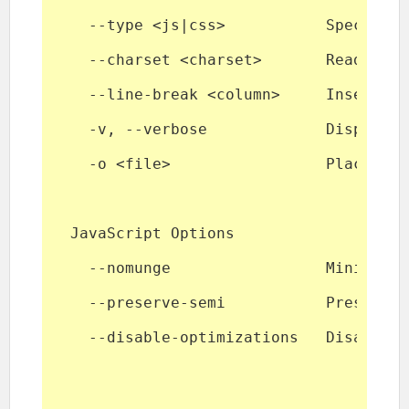
    --type <js|css>           Specifies
    --charset <charset>       Read the 
    --line-break <column>     Insert a 
    -v, --verbose             Display i
    -o <file>                 Place the
  JavaScript Options
    --nomunge                 Minify on
    --preserve-semi           Preserve 
    --disable-optimizations   Disable a