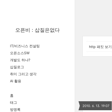
오픈비 : 삽질은없다
IT/비즈니스 컨설팅
http 패킷 보기
오픈소스SW
개발도 하냐?
삽질로그
취미 그리고 생각
AI 활용
홈
태그
2010. 6. 13. 19:07
방명록