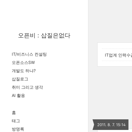
오픈비 : 삽질은없다
IT/비즈니스 컨설팅
IT업계 인력수
오픈소스SW
개발도 하냐?
삽질로그
취미 그리고 생각
AI 활용
홈
태그
2011. 8. 7. 15:14
방명록